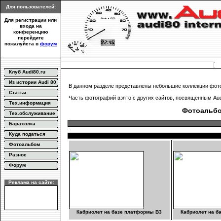
Для пользователей:
Для регистрации или
входа на
конференцию
перейдите
пожалуйста в
форум
Клуб Audi80.ru
Из истории Audi 80
В данном разделе представлены небольшие коллекции фото
Статьи
Часть фотографий взято с других сайтов, посвященным Audi
Тех.информация
Фотоальбо
Тех.обслуживание
Барахолка
Куда податься
Фотоальбом
Разное
Форум
Реклама на сайте:
Кабриолет на базе платформы B3
Кабриолет на б