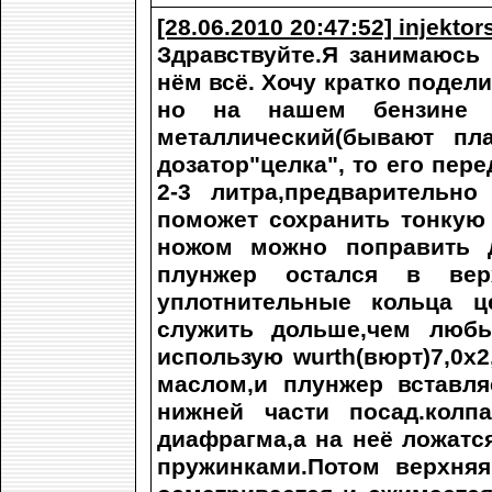
[28.06.2010 20:47:52] injektor
Здравствуйте.Я занимаюсь 
нём всё. Хочу кратко подел
но на нашем бензине п
металлический(бывают пл
дозатор"целка", то его пер
2-3 литра,предварительн
поможет сохранить тонкую
ножом можно поправить 
плунжер остался в вер
уплотнительные кольца ц
служить дольше,чем любы
использую wurth(вюрт)7,0х2
маслом,и плунжер вставл
нижней части посад.колпа
диафрагма,а на неё ложатс
пружинками.Потом верхня