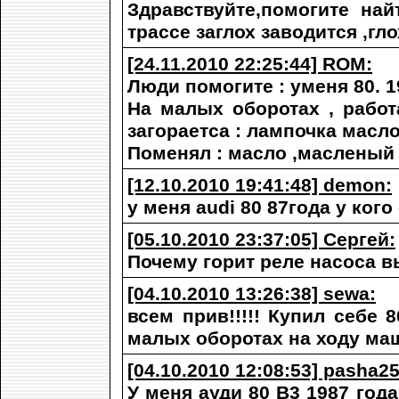
Здравствуйте,помогите най
трассе заглох заводится ,гл
[24.11.2010 22:25:44] ROM:
Люди помогите : уменя 80. 1
На малых оборотах , работ
загораетса : лампочка масло
Поменял : масло ,масленый
[12.10.2010 19:41:48] demon:
у меня audi 80 87года у ког
[05.10.2010 23:37:05] Сергей:
Почему горит реле насоса в
[04.10.2010 13:26:38] sewa:
всем прив!!!!! Купил себе 8
малых оборотах на ходу маш
[04.10.2010 12:08:53] pasha2
У меня ауди 80 В3 1987 год