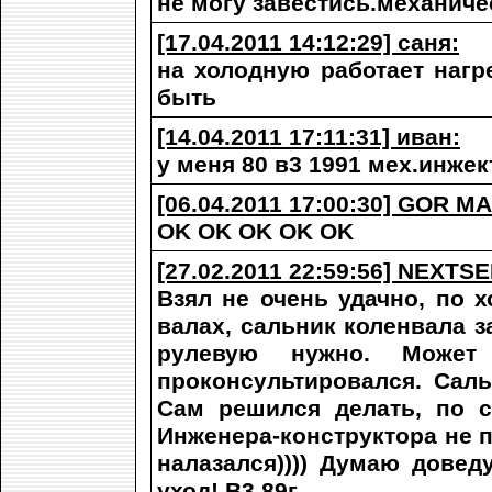
не могу завестись.механиче
[17.04.2011 14:12:29] саня:
на холодную работает нагр
быть
[14.04.2011 17:11:31] иван:
у меня 80 в3 1991 мех.инжек
[06.04.2011 17:00:30] GOR 
OK OK OK OK OK
[27.02.2011 22:59:56] NEXTS
Взял не очень удачно, по 
валах, сальник коленвала з
рулевую нужно. Може
проконсультировался. Саль
Сам решился делать, по с
Инженера-конструктора не 
налазался)))) Думаю довед
уход! B3 89г