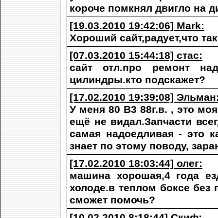
короче помкнял двигло на д
[19.03.2010 19:42:06] Mark:
Хороший сайт,радует,что та
[07.03.2010 15:44:18] стас:
сайт отл.про ремонт на
цилиндры.кто подскажет?
[17.02.2010 19:39:08] Эльман
У меня 80 В3 88г.в. , это 
ещё не видал.Запчасти все
самая надоедливая - это к
знает по этому поводу, зара
[17.02.2010 18:03:44] олег:
машина хорошая,4 года ез
холоде.в теплом боксе без 
сможет помочь?
[10.02.2010 8:18:44] Скиф: