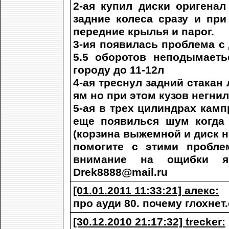
2-ая купил диски оригенал
задние колеса сразу и пр
передние крылья и парог.
3-ия появилась проблема с
5.5 оборотов неподымаеть
городу до 11-12л
4-ая треснул задний стакан 
ям но при этом кузов негнил
5-ая в трех цилиндрах кампр
еще появилься шум когда 
(корзина выжемной и диск 
помогите с этими пробле
внимание на ощибки я
Drek8888@mail.ru
[01.01.2011 11:33:21] алекс:
про ауди 80. почему глохнет
[30.12.2010 21:17:32] trecker: