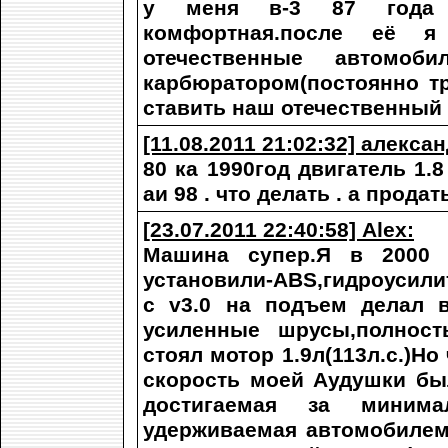
у меня в-3 87 года к
комфортная.после её я
отечественные автомоб
карбюратором(постоянно тр
ставить наш отечественный
[11.08.2011 21:02:32] алексан
80 ка 1990год двигатель 1.
аи 98 . что делать . а продат
[23.07.2011 22:40:58] Alex:
Машина супер.Я в 2000 
установили-ABS,гидроусили
с v3.0 на подъем делал в
усиленные шрусы,полност
стоял мотор 1.9л(113л.с.)Но
скорость моей Аудушки был
достигаемая за миним
удерживаемая автомобилем.