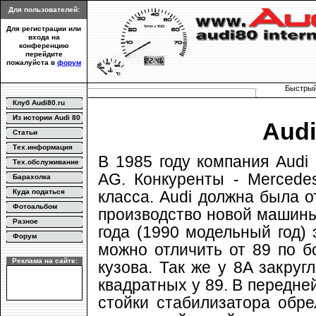
Для пользователей:
Для регистрации или
входа на
конференцию
перейдите
пожалуйста в
форум
Быстрый
Клуб Audi80.ru
Из истории Audi 80
Audi
Статьи
Тех.информация
В 1985 году компания Audi
Тех.обслуживание
AG. Конкуренты - Merced
Барахолка
класса. Audi должна была о
Куда податься
Фотоальбом
производство новой машины
Разное
года (1990 модельный год)
Форум
можно отличить от 89 по б
Реклама на сайте:
кузова. Так же у 8A закру
квадратных у 89. В передне
стойки стабилизатора обр