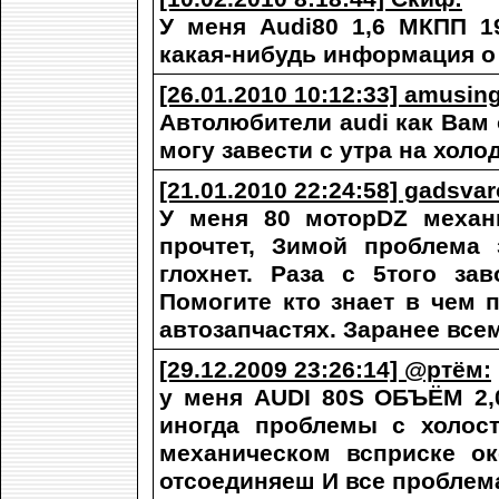
У меня Audi80 1,6 МКПП 1
какая-нибудь информация о 
[26.01.2010 10:12:33] amusing
Автолюбители audi как Вам 
могу завести с утра на холо
[21.01.2010 22:24:58] gadsvar
У меня 80 моторDZ механ
прочтет, Зимой проблема
глохнет. Раза с 5того за
Помогите кто знает в чем 
автозапчастях. Заранее вс
[29.12.2009 23:26:14] @ртём:
у меня AUDI 80S ОБЪЁМ 2
иногда проблемы с холос
механическом всприске о
отсоединяеш И все проблем