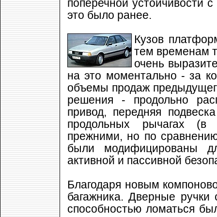
поперечной устойчивости с 
это было ранее.
Кузов платфор
тем временам т
очень выразит
на это моментально - за к
объемы продаж предыдущего
решения - продольно рас
привод, передняя подвеск
продольных рычагах (в 
прежними, но по сравнени
были модифицированы дл
активной и пассивной безо
Благодаря новым компонов
багажника. Дверные ручки 
способностью ломаться был