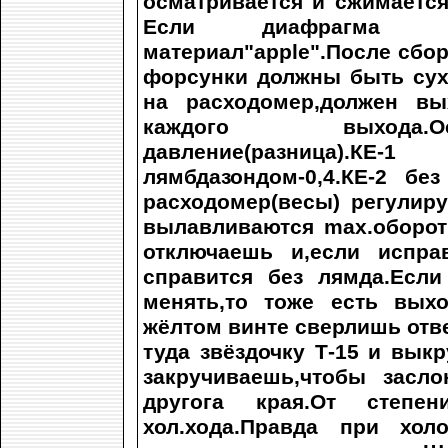
осматривается и сжимается
Если диафрагма по
материал"apple".После сбо
форсунки должны быть сух
на расходомер,должен вы
каждого выхода.Осн
давление(разница).К
лямбдазондом-0,4.КЕ-2 без
расходомер(весы) регулиру
вылавливаются max.оборот
отключаешь и,если испра
справится без лямда.Есл
менять,то тоже есть вых
жёлтом винте сверлишь отве
туда звёздочку Т-15 и вык
закручиваешь,чтобы засл
другога края.От степе
хол.хода.Правда при хол