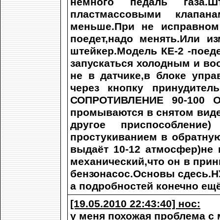
немного педаль газа.
пластмассовыми клапа
меньше.При не исправном
поедет,надо менять.Или из
штейкер.Модель КЕ-2 -поеде
запускаться холодным и во
не в датчике,в блоке упра
через кнопку принудител
СОПРОТИВЛЕНИЕ 90-100 О
промываются в снятом вид
другое приспособлени
простукиванием в обратную
выдаёт 10-12 атмосфер)не 
механический,что он в прин
бензонасос.Основы сдесь.Н
а подробностей конечно ещё
[19.05.2010 22:43:40] нос:
у меня похожая проблема с 